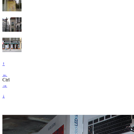
↑
←
Ctrl
→
↓