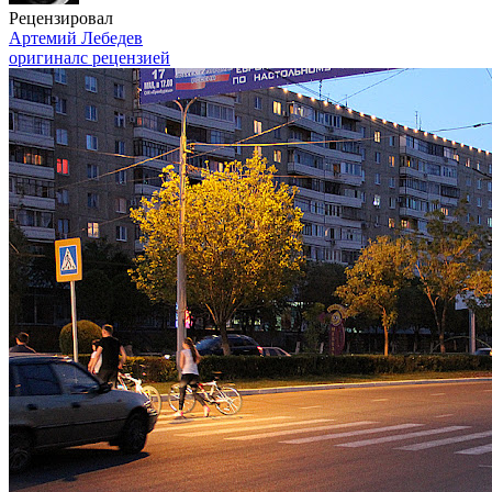
Рецензировал
Артемий Лебедев
оригинал
с рецензией