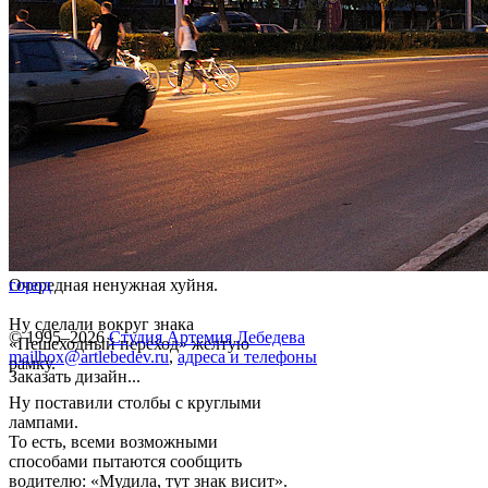
Очередная ненужная хуйня.
город
Ну сделали вокруг знака
© 1995–2026
Студия Артемия Лебедева
«Пешеходный переход» желтую
mailbox@artlebedev.ru
,
адреса и телефоны
рамку.
Заказать дизайн...
Ну поставили столбы с круглыми
лампами.
То есть, всеми возможными
способами пытаются сообщить
водителю: «Мудила, тут знак висит».