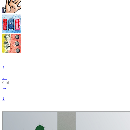
↑
←
Ctrl
→
↓