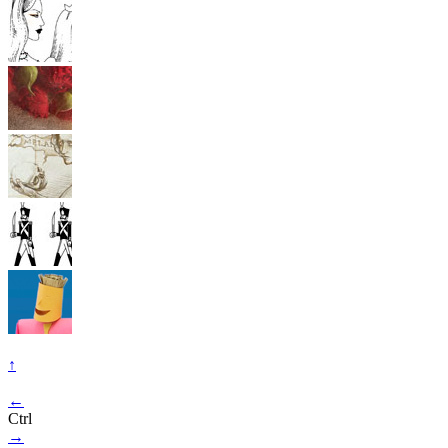
↑
←
Ctrl
→