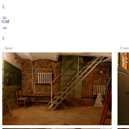
↑
←
Ctrl
→
↓