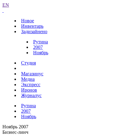
EN
Новое
Инвентарь
Задизайнено
Рутина
2007
Ноябрь
Студия
Магазинус
Медиа
Экспресс
Иронов
Журналус
Рутина
2007
Ноябрь
Ноябрь 2007
Бизнес-линч