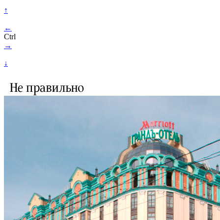
↑
←
Ctrl
→
↓