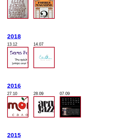
2018
13.12
14.07
2016
27.10
28.09
07.09
2015