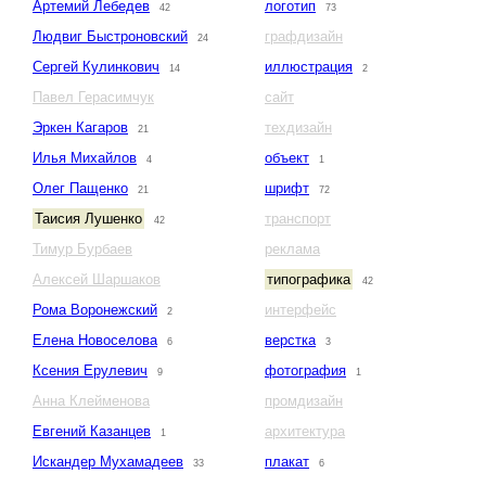
Артемий Лебедев
логотип
42
73
Людвиг Быстроновский
графдизайн
24
Сергей Кулинкович
иллюстрация
14
2
Павел Герасимчук
сайт
Эркен Кагаров
техдизайн
21
Илья Михайлов
объект
4
1
Олег Пащенко
шрифт
21
72
Таисия Лушенко
транспорт
42
Тимур Бурбаев
реклама
Алексей Шаршаков
типографика
42
Рома Воронежский
интерфейс
2
Елена Новоселова
верстка
6
3
Ксения Ерулевич
фотография
9
1
Анна Клейменова
промдизайн
Евгений Казанцев
архитектура
1
Искандер Мухамадеев
плакат
33
6