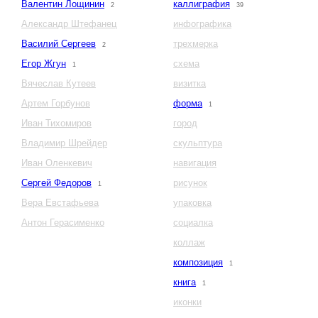
Валентин Лощинин
каллиграфия
2
39
Александр Штефанец
инфографика
Василий Сергеев
трехмерка
2
Егор Жгун
схема
1
Вячеслав Кутеев
визитка
Артем Горбунов
форма
1
Иван Тихомиров
город
Владимир Шрейдер
скульптура
Иван Оленкевич
навигация
Сергей Федоров
рисунок
1
Вера Евстафьева
упаковка
Антон Герасименко
социалка
коллаж
композиция
1
книга
1
иконки