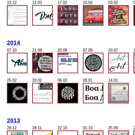
23.12
12.03
17.02
10.02
03.02
2014
07.10
21.08
20.08
07.08
10.07
25.02
20.02
06.02
28.01
14.01
2013
28.12
28.11
22.10
01.10
25.09