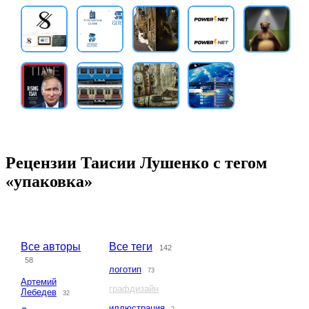
Рецензии Таисии Лушенко с тегом
«упаковка»
Все авторы
Все теги
142
58
логотип
73
Артемий
графдизайн
Лебедев
32
иллюстрация