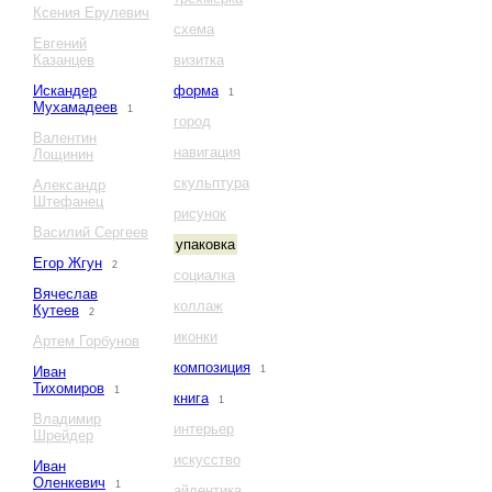
Ксения Ерулевич
схема
Евгений
Казанцев
визитка
Искандер
форма
1
Мухамадеев
1
город
Валентин
навигация
Лощинин
скульптура
Александр
Штефанец
рисунок
Василий Сергеев
упаковка
Егор Жгун
2
социалка
Вячеслав
коллаж
Кутеев
2
иконки
Артем Горбунов
композиция
Иван
1
Тихомиров
1
книга
1
Владимир
интерьер
Шрейдер
искусство
Иван
Оленкевич
1
айдентика