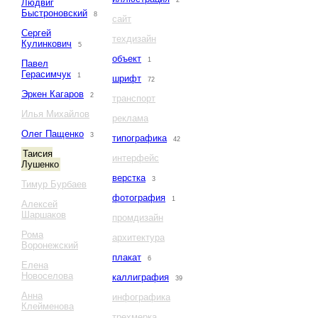
2
Людвиг
Быстроновский
8
сайт
Сергей
техдизайн
Кулинкович
5
объект
1
Павел
Герасимчук
1
шрифт
72
Эркен Кагаров
2
транспорт
Илья Михайлов
реклама
Олег Пащенко
3
типографика
42
Таисия
интерфейс
Лушенко
верстка
3
Тимур Бурбаев
фотография
1
Алексей
Шаршаков
промдизайн
Рома
архитектура
Воронежский
плакат
6
Елена
Новоселова
каллиграфия
39
Анна
инфографика
Клейменова
трехмерка