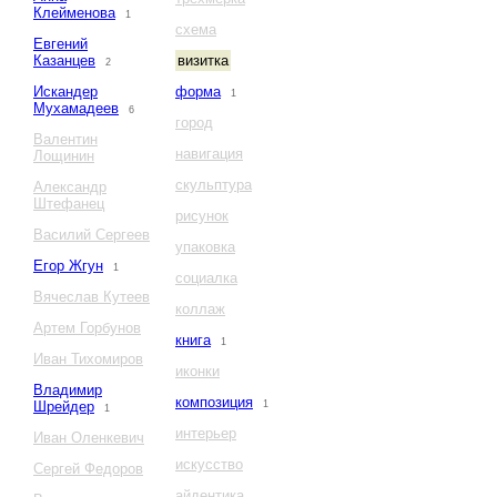
Клейменова
1
схема
Евгений
Казанцев
визитка
2
Искандер
форма
1
Мухамадеев
6
город
Валентин
навигация
Лощинин
скульптура
Александр
Штефанец
рисунок
Василий Сергеев
упаковка
Егор Жгун
1
социалка
Вячеслав Кутеев
коллаж
Артем Горбунов
книга
1
Иван Тихомиров
иконки
Владимир
композиция
Шрейдер
1
1
интерьер
Иван Оленкевич
искусство
Сергей Федоров
айдентика