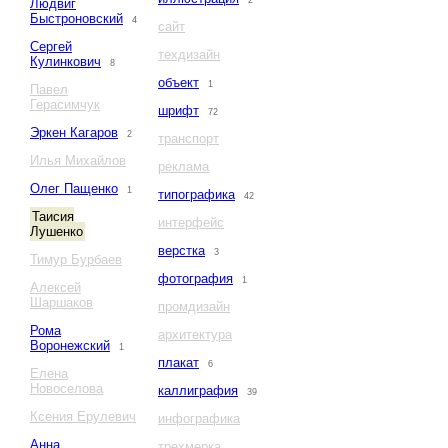
2
Людвиг
Быстроновский
4
сайт
Сергей
техдизайн
Кулинкович
8
объект
1
Павел
Герасимчук
шрифт
72
Эркен Кагаров
2
транспорт
Илья Михайлов
реклама
Олег Пащенко
1
типографика
42
Таисия
интерфейс
Лушенко
верстка
3
Тимур Бурбаев
фотография
1
Алексей
Шаршаков
промдизайн
Рома
архитектура
Воронежский
1
плакат
6
Елена
Новоселова
каллиграфия
39
Ксения Ерулевич
инфографика
Анна
трехмерка