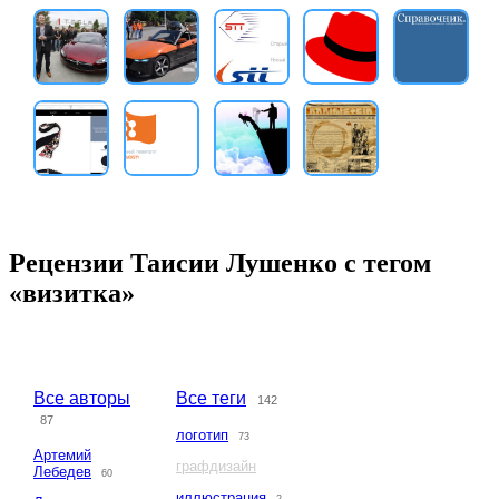
Рецензии Таисии Лушенко с тегом
«визитка»
Все авторы
Все теги
142
87
логотип
73
Артемий
графдизайн
Лебедев
60
иллюстрация