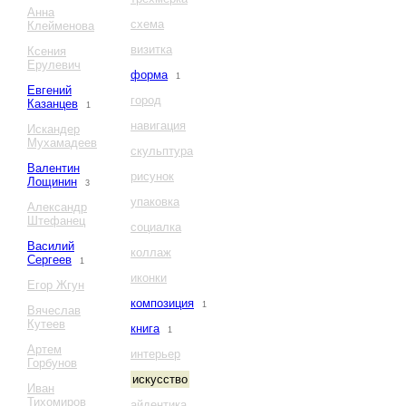
Анна
схема
Клейменова
визитка
Ксения
Ерулевич
форма
1
Евгений
город
Казанцев
1
навигация
Искандер
Мухамадеев
скульптура
Валентин
рисунок
Лощинин
3
упаковка
Александр
Штефанец
социалка
Василий
коллаж
Сергеев
1
иконки
Егор Жгун
композиция
1
Вячеслав
Кутеев
книга
1
Артем
интерьер
Горбунов
искусство
Иван
Тихомиров
айдентика