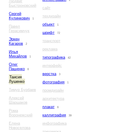
2
Людвиг
Быстроновский
сайт
Сергей
техдизайн
Кулинкович
1
объект
1
Павел
Герасимчук
шрифт
72
Эркен
транспорт
Кагаров
2
реклама
Илья
Михайлов
1
типографика
42
Олег
интерфейс
Пащенко
6
верстка
3
Таисия
Лушенко
фотография
1
Тимур Бурбаев
промдизайн
Алексей
архитектура
Шаршаков
плакат
6
Рома
Воронежский
каллиграфия
39
Елена
инфографика
Новоселова
трехмерка