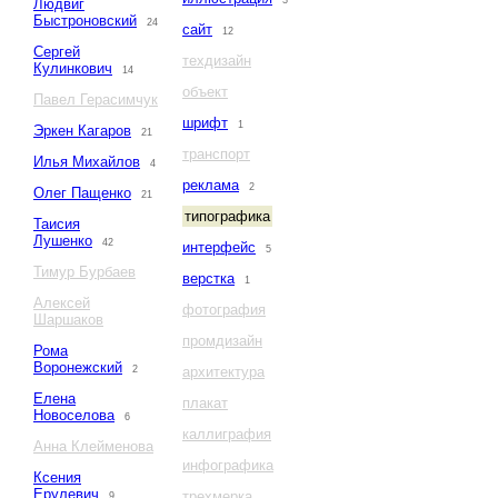
3
Людвиг
Быстроновский
24
сайт
12
Сергей
техдизайн
Кулинкович
14
объект
Павел Герасимчук
шрифт
1
Эркен Кагаров
21
транспорт
Илья Михайлов
4
реклама
2
Олег Пащенко
21
типографика
Таисия
Лушенко
42
интерфейс
5
Тимур Бурбаев
верстка
1
Алексей
фотография
Шаршаков
промдизайн
Рома
Воронежский
2
архитектура
Елена
плакат
Новоселова
6
каллиграфия
Анна Клейменова
инфографика
Ксения
Ерулевич
трехмерка
9