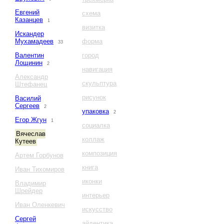
Евгений
схема
Казанцев
1
визитка
Искандер
Мухамадеев
форма
33
Валентин
город
Лощинин
2
навигация
Александр
скульптура
Штефанец
рисунок
Василий
Сергеев
2
упаковка
2
Егор Жгун
1
социалка
Вячеслав
коллаж
Кутеев
композиция
Артем Горбунов
книга
Иван Тихомиров
иконки
Владимир
Шрейдер
интерьер
Иван Оленкевич
искусство
Сергей
айдентика