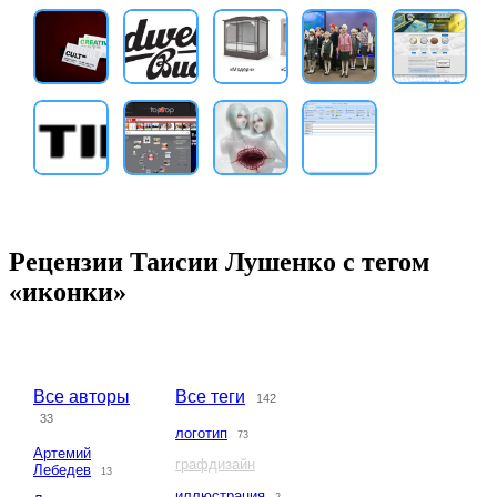
Рецензии Таисии Лушенко с тегом
«иконки»
Все авторы
Все теги
142
33
логотип
73
Артемий
графдизайн
Лебедев
13
иллюстрация