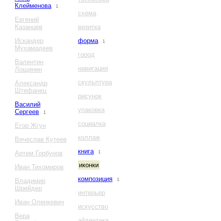
Клейменова
1
схема
Евгений
Казанцев
визитка
Искандер
форма
1
Мухамадеев
город
Валентин
навигация
Лощинин
скульптура
Александр
Штефанец
рисунок
Василий
упаковка
Сергеев
1
социалка
Егор Жгун
коллаж
Вячеслав Кутеев
книга
Артем Горбунов
1
иконки
Иван Тихомиров
композиция
Владимир
1
Шрейдер
интерьер
Иван Оленкевич
искусство
Вера
айдентика