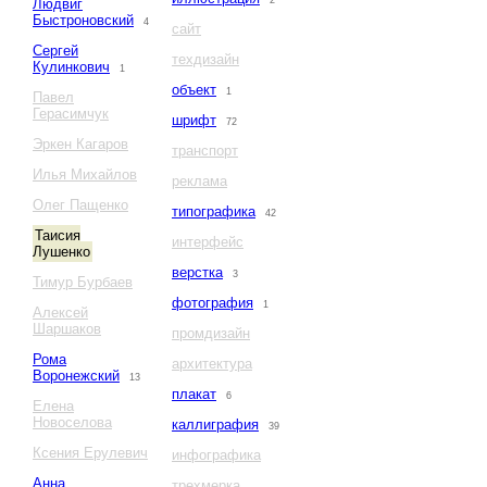
2
Людвиг
Быстроновский
4
сайт
Сергей
техдизайн
Кулинкович
1
объект
1
Павел
Герасимчук
шрифт
72
Эркен Кагаров
транспорт
Илья Михайлов
реклама
Олег Пащенко
типографика
42
Таисия
интерфейс
Лушенко
верстка
3
Тимур Бурбаев
фотография
1
Алексей
Шаршаков
промдизайн
Рома
архитектура
Воронежский
13
плакат
6
Елена
Новоселова
каллиграфия
39
Ксения Ерулевич
инфографика
Анна
трехмерка