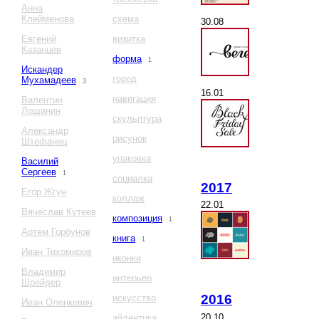
Анна
Клейменова
схема
30.08
Евгений
визитка
Казанцев
форма
1
Искандер
город
Мухамадеев
3
16.01
навигация
Валентин
Лощинин
скульптура
Александр
рисунок
Штефанец
упаковка
Василий
Сергеев
1
социалка
2017
Егор Жгун
коллаж
22.01
Вячеслав Кутеев
композиция
1
Артем Горбунов
книга
1
Иван Тихомиров
иконки
Владимир
интерьер
Шрейдер
2016
искусство
Иван Оленкевич
20.10
айдентика