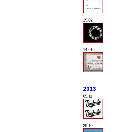
25.02
14.01
2013
05.11
29.10