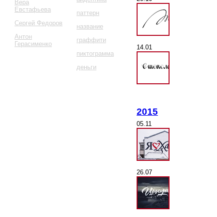
Вера
Евстафьева
паттерн
Сергей Федоров
название
Антон
граффити
Герасименко
14.01
пиктограмма
деньги
2015
05.11
26.07