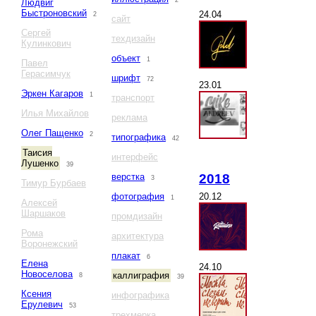
2
Людвиг
Быстроновский
24.04
2
сайт
Сергей
техдизайн
Кулинкович
объект
1
Павел
Герасимчук
шрифт
72
23.01
Эркен Кагаров
1
транспорт
Илья Михайлов
реклама
Олег Пащенко
2
типографика
42
Таисия
интерфейс
Лушенко
39
2018
верстка
3
Тимур Бурбаев
20.12
фотография
1
Алексей
Шаршаков
промдизайн
Рома
архитектура
Воронежский
плакат
6
Елена
24.10
Новоселова
каллиграфия
8
39
Ксения
инфографика
Ерулевич
53
трехмерка