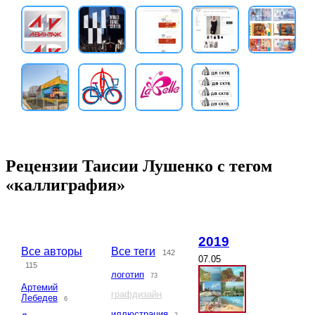
Рецензии Таисии Лушенко с тегом
«каллиграфия»
2019
Все авторы
Все теги
142
07.05
115
логотип
73
Артемий
графдизайн
Лебедев
6
иллюстрация