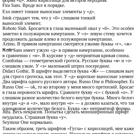
форма «ц». Явно кириллица для авторов неродная.
Fira Sans. Вроде все в порядке.
Exo имеет тонкие выносные элементы у «д».
Istok страдает тем, что у «б» слишком тонкий
выносной элемент.
Roboto Slab. Бросается в глаза маленький овал у «б». Это особе
заметно в полужирном начертании. У «л» левую стему хочется
продолжить дальше влево в полужирном начертании.
Arimo. В прямом начертании смотрятся узкими буквы «г», «ж»
и «ч».
Noto Sans имеет узкую «д» в прямом начертании, особенно
в сравнении с «н». В курсиве у «д» неприятная кривая спина.
Comfortaa — геометрический гротеск. Русские буквы «я» и «з»
слишком узкие. У «з» маленький штрих посередине.
Didact Gothic. В шрифте выделяется буква «Ж» — слишком выч
для строго гротеска, как этот. У «д» короткие выносные элемен
Два шрифта одного русского автора. Russo One и Philosopher. Е
Russo One — ok, то ко второму у меня много претензий. Бросае
в глаза неровность шрифта. Сравните букву «с» с буквой «о». У
слишком разное количество белого внутри буквы. Много белог
внутри «д» и «л», мало внутри «е» — а должно казаться, что та
одинаковое количество белого. Буква «ж» неприятной формы.
Jura. Весь некрасив. Попытка сделать моноширинный шрифт
неудалась. Страшная буква «у».
Seymour One нормально.
Таким образом, треть шрифтов «Гугла» с кириллицей, мне каже
лучше не использовать никогда. Несколько шрифтов я оставила 