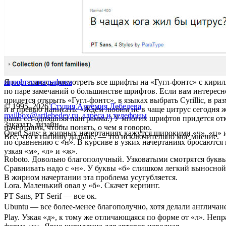
Я постаралась посмотреть все шрифты на «Гугл-фонтс» с кирил
шрифт
типографика
по паре замечаний о большинстве шрифтов. Если вам интересно
придется открыть «Гугл-фонтс», в языках выбрать Cyrillic, в ра
© 1995–2026
Студия Артемия Лебедева
и в превью написать: «Ждём любим не в чаще цитрус сегодня ж
mailbox@artlebedev.ru
,
адреса и телефоны
наша сегодняшняя панграмма.) У многих шрифтов придется от
Заказать дизайн...
начертания, чтобы понять, о чем я говорю.
Open Sans: в жирных начертаниях кажутся широкими «ч», «ц» 
Все, что я напишу дальше, — это исключительно мое мнение.
по сравнению с «н». В курсиве в узких начертаниях бросаются 
узкая «м», «л» и «ж».
Roboto. Довольно благополучный. Узковатыми смотрятся буквы
Сравнивать надо с «н». У буквы «б» слишком легкий выносной
В жирном начертании эта проблема усугубляется.
Lora. Маленький овал у «б». Скачет кернинг.
PT Sans, PT Serif — все ок.
Ubuntu — все более-менее благополучно, хотя делали англичане
Play. Узкая «д», к тому же отличающаяся по форме от «л». Неп