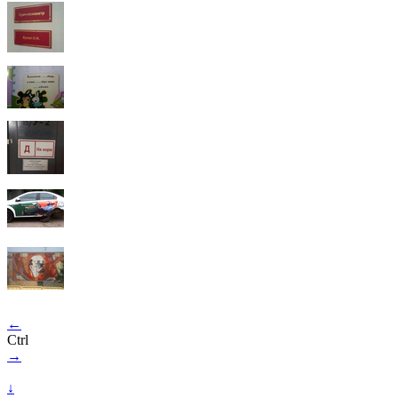
←
Ctrl
→
↓