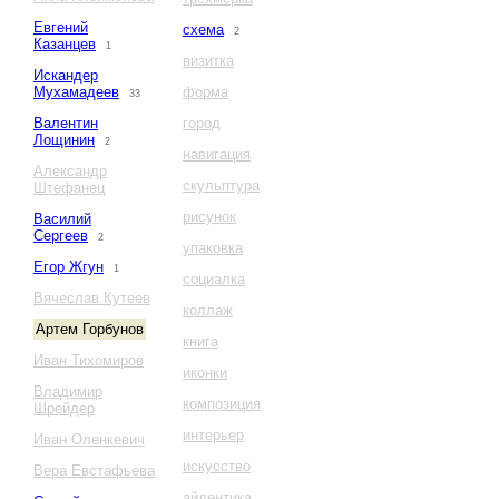
Евгений
схема
2
Казанцев
1
визитка
Искандер
Мухамадеев
форма
33
Валентин
город
Лощинин
2
навигация
Александр
скульптура
Штефанец
рисунок
Василий
Сергеев
2
упаковка
Егор Жгун
1
социалка
Вячеслав Кутеев
коллаж
Артем Горбунов
книга
Иван Тихомиров
иконки
Владимир
композиция
Шрейдер
интерьер
Иван Оленкевич
искусство
Вера Евстафьева
айдентика