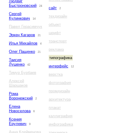
Людвиг
Быстроновский
24
сайт
2
Сергей
техдизайн
Кулинкович
14
объект
Павел Герасимчук
шрифт
Эркен Кагаров
21
транспорт
Илья Михайлов
4
реклама
Олег Пащенко
21
типографика
Таисия
Лушенко
42
интерфейс
12
Тимур Бурбаев
верстка
Алексей
фотография
Шаршаков
промдизайн
Рома
Воронежский
2
архитектура
Елена
плакат
Новоселова
6
каллиграфия
Ксения
Ерулевич
инфографика
9
Анна Клейменова
трехмерка