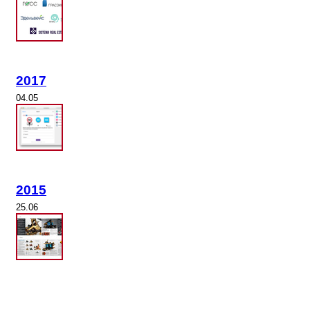
2017
04.05
2015
25.06