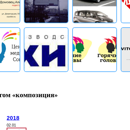
егом «композиция»
2018
02.01