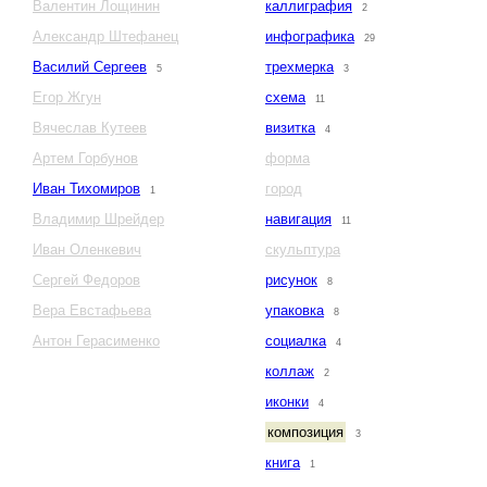
Валентин Лощинин
каллиграфия
2
Александр Штефанец
инфографика
29
Василий Сергеев
трехмерка
5
3
Егор Жгун
схема
11
Вячеслав Кутеев
визитка
4
Артем Горбунов
форма
Иван Тихомиров
город
1
Владимир Шрейдер
навигация
11
Иван Оленкевич
скульптура
Сергей Федоров
рисунок
8
Вера Евстафьева
упаковка
8
Антон Герасименко
социалка
4
коллаж
2
иконки
4
композиция
3
книга
1