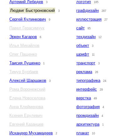
Артемий Лебедев
логотип
3
185
Людвиг Быстроновский
графдизайн
3
287
Сергей Кулинкович
иллюстрация
9
27
Павел Герасимчук
сайт
95
Эркен Кагаров
техдизайн
6
12
Илья Михайлов
объект
3
Олег Пащенко
шрифт
11
Таисия Лушенко
транспорт
1
3
Тимур Бурбаев
реклама
26
Алексей Шаршаков
типографика
3
24
Рома Воронежский
интерфейс
29
Елена Новоселова
верстка
49
Анна Клейменова
фотография
4
Ксения Ерулевич
промдизайн
4
Евгений Казанцев
архитектура
1
Искандер Мухамадеев
плакат
2
10