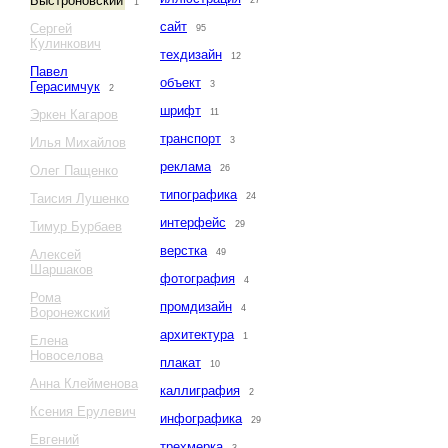
Быстроновский
27
1
сайт
Сергей
95
Кулинкович
техдизайн
12
Павел
объект
Герасимчук
3
2
шрифт
Эркен Кагаров
11
транспорт
Илья Михайлов
3
реклама
Олег Пащенко
26
типографика
Таисия Лушенко
24
интерфейс
Тимур Бурбаев
29
верстка
Алексей
49
Шаршаков
фотография
4
Рома
промдизайн
4
Воронежский
архитектура
1
Елена
Новоселова
плакат
10
Анна Клейменова
каллиграфия
2
Ксения Ерулевич
инфографика
29
Евгений
трехмерка