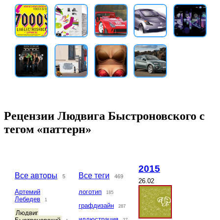
Рецензии Людвига Быстроновского с
тегом «паттерн»
2015
Все авторы
Все теги
5
469
26.02
Артемий
логотип
185
Лебедев
1
графдизайн
287
Людвиг
иллюстрация