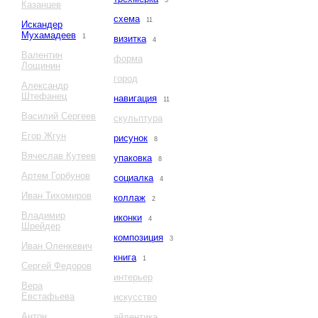
3
Казанцев
схема
11
Искандер
Мухамадеев
1
визитка
4
Валентин
форма
Лощинин
город
Александр
Штефанец
навигация
11
Василий Сергеев
скульптура
Егор Жгун
рисунок
8
Вячеслав Кутеев
упаковка
8
Артем Горбунов
социалка
4
Иван Тихомиров
коллаж
2
Владимир
иконки
4
Шрейдер
композиция
3
Иван Оленкевич
книга
1
Сергей Федоров
интерьер
Вера
Евстафьева
искусство
Антон
айдентика