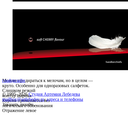
Можно придираться к мелочам, но в целом —
графдизайн
круто. Особенно для одноразовых салфеток.
Слишком резкий
© 1995–2026
Студия Артемия Лебедева
контур шарика
mailbox@artlebedev.ru
,
адреса и телефоны
Курсив применяется без
Заказать дизайн...
логического обоснования
Отражение левое