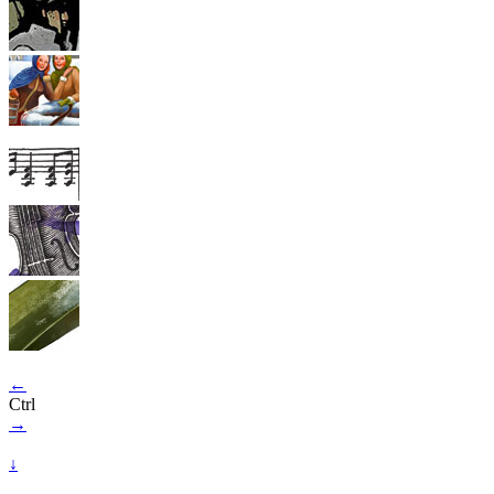
←
Ctrl
→
↓