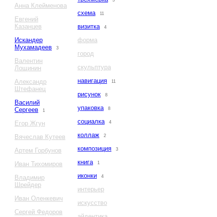
3
Анна Клейменова
схема
11
Евгений
Казанцев
визитка
4
Искандер
форма
Мухамадеев
3
город
Валентин
скульптура
Лощинин
навигация
Александр
11
Штефанец
рисунок
8
Василий
упаковка
Сергеев
8
1
социалка
Егор Жгун
4
коллаж
Вячеслав Кутеев
2
композиция
Артем Горбунов
3
книга
Иван Тихомиров
1
иконки
Владимир
4
Шрейдер
интерьер
Иван Оленкевич
искусство
Сергей Федоров
айдентика