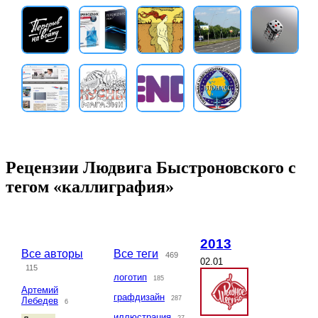
Рецензии Людвига Быстроновского с
тегом «каллиграфия»
2013
Все авторы
Все теги
469
02.01
115
логотип
185
Артемий
графдизайн
287
Лебедев
6
иллюстрация