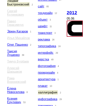
27
Людвиг
Быстроновский
2
сайт
95
Сергей
2012
техдизайн
12
Кулинкович
05.06
объект
3
Павел
Герасимчук
шрифт
11
Эркен Кагаров
1
транспорт
3
Илья Михайлов
реклама
26
Олег Пащенко
2
типографика
24
Таисия
интерфейс
29
Лушенко
39
верстка
49
Тимур Бурбаев
фотография
4
Алексей
Шаршаков
промдизайн
4
Рома
архитектура
1
Воронежский
плакат
10
Елена
Новоселова
каллиграфия
8
2
Ксения
инфографика
29
Ерулевич
53
трехмерка