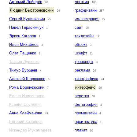
Артемий Лебедев
логотип
48
185
Людвиг Быстроновский
графдизайн
29
287
Сергей Кулинкович
иллюстрация
25
27
Павел Герасимчук
сайт
1
95
Эркен Кагаров
техдизайн
1
12
Илья Михайлов
объект
3
3
Олег Пащенко
шрифт
8
11
Таисия Лушенко
транспорт
3
Тимур Бурбаев
реклама
4
26
Алексей Шаршаков
типографика
5
24
Рома Воронежский
интерфейс
7
29
Елена Новоселова
верстка
49
Ксения Ерулевич
фотография
4
Анна Клейменова
промдизайн
49
4
Евгений Казанцев
архитектура
1
Искандер Мухамадеев
плакат
10