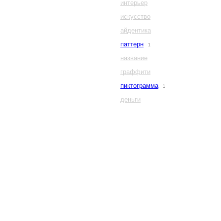
интерьер
искусство
айдентика
паттерн
1
название
граффити
пиктограмма
1
деньги