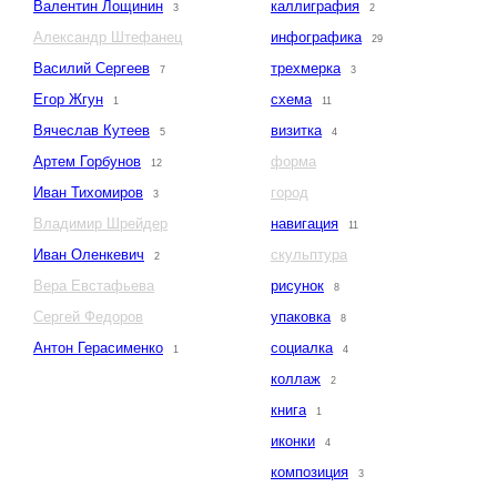
Валентин Лощинин
каллиграфия
3
2
Александр Штефанец
инфографика
29
Василий Сергеев
трехмерка
7
3
Егор Жгун
схема
1
11
Вячеслав Кутеев
визитка
5
4
Артем Горбунов
форма
12
Иван Тихомиров
город
3
Владимир Шрейдер
навигация
11
Иван Оленкевич
скульптура
2
Вера Евстафьева
рисунок
8
Сергей Федоров
упаковка
8
Антон Герасименко
социалка
1
4
коллаж
2
книга
1
иконки
4
композиция
3