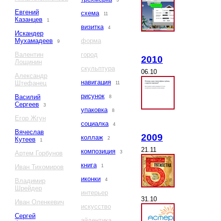
3
Евгений
схема
11
Казанцев
1
визитка
4
Искандер
Мухамадеев
форма
9
Валентин
город
2010
Лощинин
скульптура
06.10
Александр
навигация
Штефанец
11
рисунок
Василий
8
Сергеев
3
упаковка
8
Егор Жгун
социалка
4
Вячеслав
2009
коллаж
Кутеев
2
1
21.11
композиция
Артем Горбунов
3
книга
Иван Тихомиров
1
иконки
Владимир
4
Шрейдер
интерьер
31.10
Иван Оленкевич
искусство
Сергей
айдентика