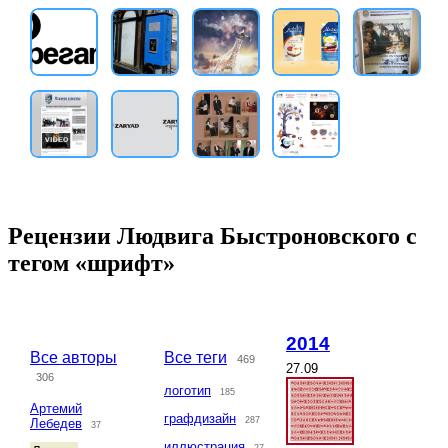
Рецензии Людвига Быстроновского с
тегом «шрифт»
2014
Все авторы
Все теги
469
27.09
306
логотип
185
Артемий
графдизайн
287
Лебедев
37
иллюстрация