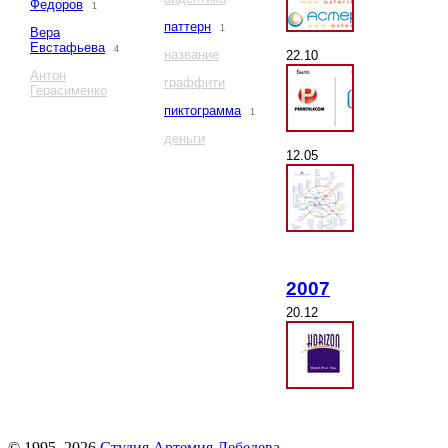
Федоров
1
паттерн
1
Вера
Евстафьева
4
название
22.10
Антон
граффити
Герасименко
пиктограмма
1
деньги
12.05
2007
20.12
© 1995–2026
Студия Артемия Лебедева