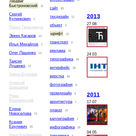
27
Людвиг
Быстроновский
11
сайт
95
Сергей
2013
техдизайн
12
Кулинкович
1
27.08
объект
3
Павел Герасимчук
шрифт
11
Эркен Кагаров
13
транспорт
3
Илья Михайлов
2
реклама
26
Олег Пащенко
13
24.03
типографика
24
Таисия
Лушенко
72
интерфейс
29
Тимур Бурбаев
верстка
49
Алексей
фотография
4
Шаршаков
промдизайн
2011
4
Рома
Воронежский
архитектура
17.07
1
Елена
плакат
10
Новоселова
73
каллиграфия
2
Ксения
Ерулевич
инфографика
65
29
04.05
Анна Клейменова
трехмерка