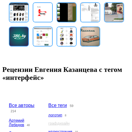
Рецензии Евгения Казанцева с тегом
«интерфейс»
Все авторы
Все теги
59
214
логотип
8
Артемий
графдизайн
Лебедев
48
иллюстрация