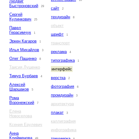
18
Людвиг
Быстроновский
29
сайт
2
Сергей
техдизайн
8
Кулинкович
25
объект
Павел
Герасимчук
1
шрифт
1
Эркен Кагаров
1
транспорт
Илья Михайлов
3
реклама
4
Олег Пащенко
8
типографика
1
Таисия Лушенко
интерфейс
Тимур Бурбаев
4
верстка
2
Алексей
фотография
6
Шаршаков
5
промдизайн
3
Рома
Воронежский
7
архитектура
Елена
плакат
3
Новоселова
каллиграфия
Ксения Ерулевич
инфографика
Анна
Клейменова
трехмерка
49