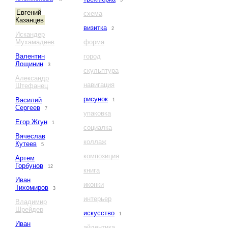
5
Евгений
схема
Казанцев
визитка
2
Искандер
Мухамадеев
форма
Валентин
город
Лощинин
3
скульптура
Александр
навигация
Штефанец
рисунок
Василий
1
Сергеев
7
упаковка
Егор Жгун
1
социалка
Вячеслав
коллаж
Кутеев
5
композиция
Артем
Горбунов
12
книга
Иван
иконки
Тихомиров
3
интерьер
Владимир
Шрейдер
искусство
1
Иван
айдентика