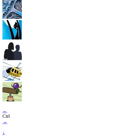
←
Ctrl
→
↓