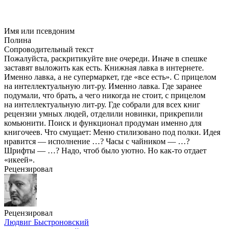
Имя или псевдоним
Полина
Сопроводительный текст
Пожалуйста, раскритикуйте вне очереди. Иначе в спешке
заставят выложить как есть. Книжная лавка в интернете.
Именно лавка, а не супермаркет, где «все есть». С прицелом
на интеллектуальную
лит-ру
. Именно лавка. Где заранее
подумали, что брать, а чего никогда не стоит, с прицелом
на интеллектуальную
лит-ру
. Где собрали для всех книг
рецензии умных людей, отделили новинки, прикрепили
комьюнити. Поиск и функционал продуман именно для
книгочеев. Что смущает: Меню стилизовано под полки. Идея
нравится — исполнение …? Часы с чайником — …?
Шрифты — …? Надо, чтоб было уютно. Но
как-то
отдает
«икеей».
Рецензировал
Рецензировал
Людвиг Быстроновский