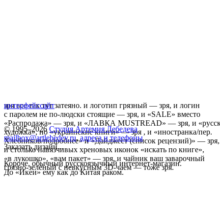
зря все так тут затеяно. и логотип грязный — зря, и логин
интерфейс
сайт
с паролем не по-людски стоящие — зря, и «SALE» вместо
«Распродажа» — зря, и «ЛАВКА MUSTREAD» — зря, и «русск
© 1995–2026
Студия Артемия Лебедева
художка», но «украинские книги» — зря , и «иностранка/пер.
mailbox@artlebedev.ru
,
адреса и телефоны
Хлебников/подробнее» и «Дайджест (список рецензий)» — зря,
Заказать дизайн...
и столько навязчивых хреновых иконок «искать по книге»,
«в лукошко», «вам пакет» — зря, и чайник ваш заварочный
Короче, обычный русскоязычный интернет-магазин.
грязно-зеленый с невкусным 3D-чаем — тоже зря.
До «Икеи» ему как до Китая раком.