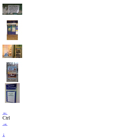
←
Ctrl
→
↓