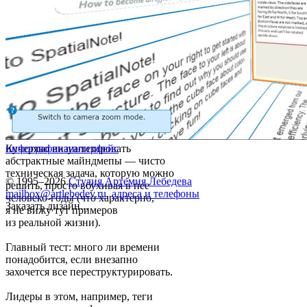
Кучеряво визуализировать
инфографика
интерфейс
абстрактные майндмепы — чисто
техническая задача, которую можно
© 1995–2026
Студия Артемия Лебедева
решить, просто вбухивая в нее
mailbox@artlebedev.ru
,
адреса и телефоны
человеко-годы (что характерно,
Заказать дизайн...
я не вижу тут примеров
из реальной жизни).
Главный тест: много ли времени
понадобится, если внезапно
захочется все переструктурировать.
Лидеры в этом, например, теги