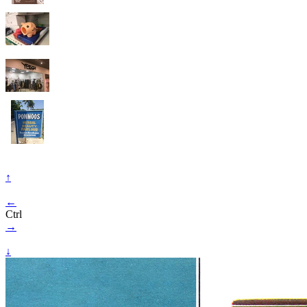
↑
←
Ctrl
→
↓