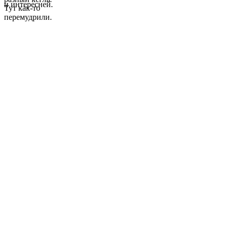
и интересней.
Тут как-то
перемудрили.