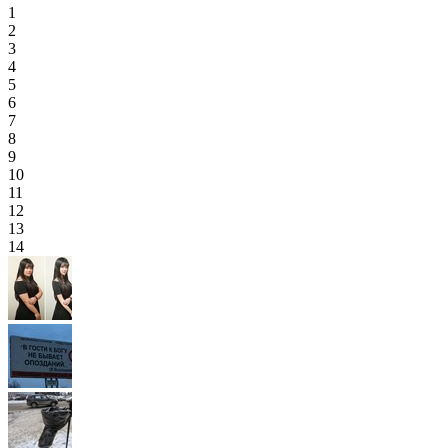
1
2
3
4
5
6
7
8
9
10
11
12
13
14