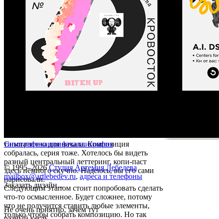
Симпатично для начала. Композиция
типографика
шрифт
каллиграфия
собралась, серия тоже. Хотелось бы видеть
разный центральный леттеринг, копи-паст
© 1995–2026
Студия Артемия Лебедева
здесь немного скучно. Надеюсь, вы его сами
mailbox@artlebedev.ru
,
адреса и телефоны
нарисовали.
Заказать дизайн...
Следующим этапом стоит попробовать сделать
что-то осмысленное. Будет сложнее, потому
что не получится ставить любые элементы,
Не очень понятно, зачем тут
только чтобы собрать композицию. Но так
разный кегль.