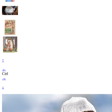
↑
←
Ctrl
→
↓