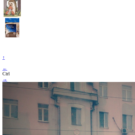
↑
←
Ctrl
→