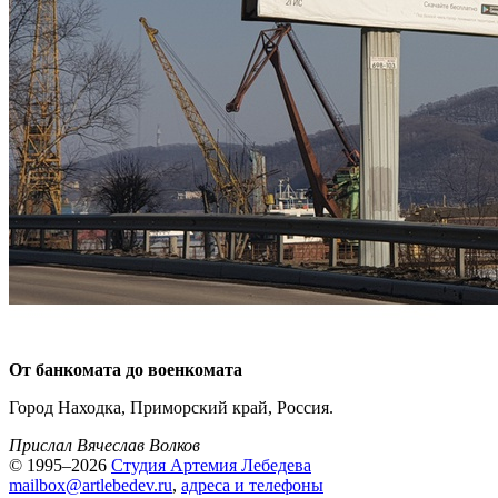
От банкомата до военкомата
Город Находка, Приморский край, Россия.
Прислал Вячеслав Волков
© 1995–2026
Студия Артемия Лебедева
mailbox@artlebedev.ru
,
адреса и телефоны