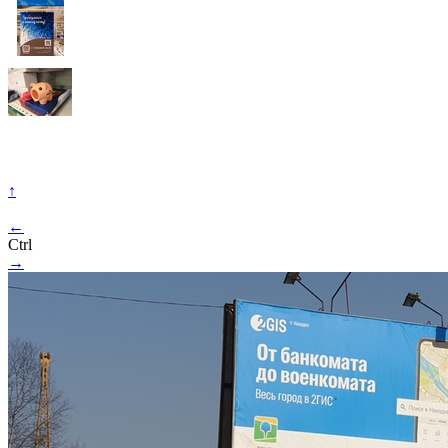
↑
←
Ctrl
→