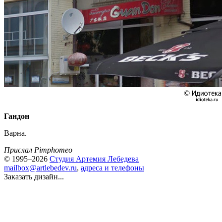
Гандон
Варна.
Прислал Pimphomeo
© 1995–2026
Студия Артемия Лебедева
mailbox@artlebedev.ru
,
адреса и телефоны
Заказать дизайн...