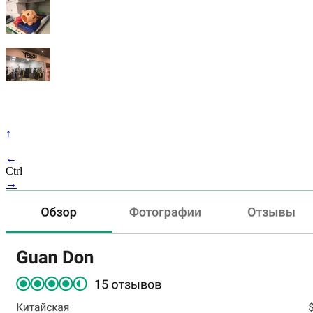
↑
←
Ctrl
→