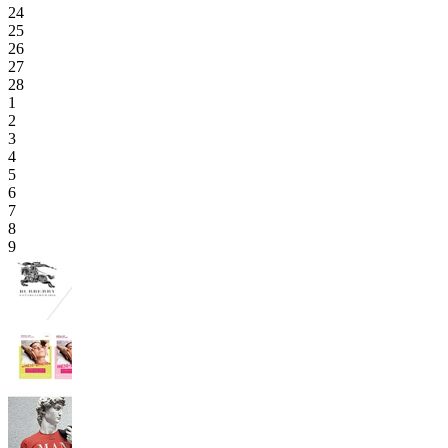
24
25
26
27
28
1
2
3
4
5
6
7
8
9