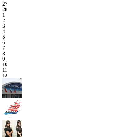
27
28
1
2
3
4
5
6
7
8
9
10
11
12