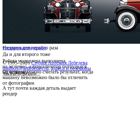
Недурно для первого раза
трехмерка
техдизайн
Да и для второго тоже
Работа моделлера выполнена
© 1995–2026
Студия Артемия Лебедева
на отлично, а визуализатор потрудился
mailbox@artlebedev.ru
,
адреса и телефоны
Отличным можно считать результат, когда
на четверку
Заказать дизайн...
машину невозможно было бы отличить
от фотографии
А тут почти каждая деталь выдает
рендер