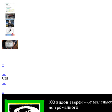
↑
←
Ctrl
→
↓