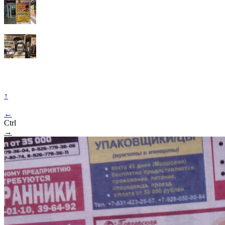
↑
←
Ctrl
→