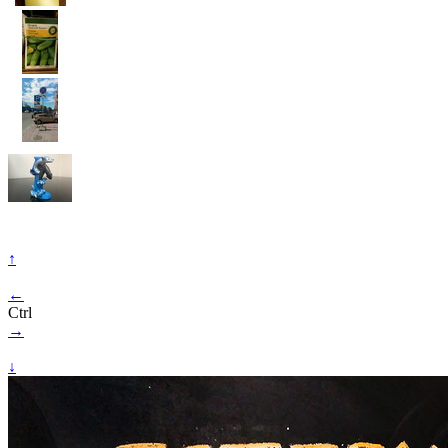
↑
←
Ctrl
→
↓