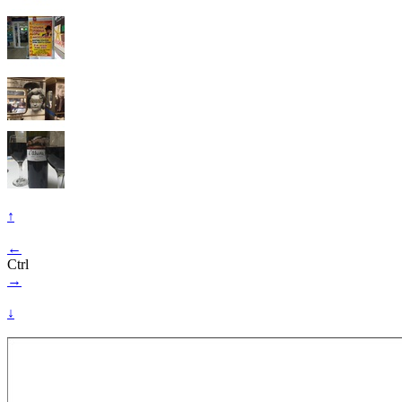
↑
←
Ctrl
→
↓