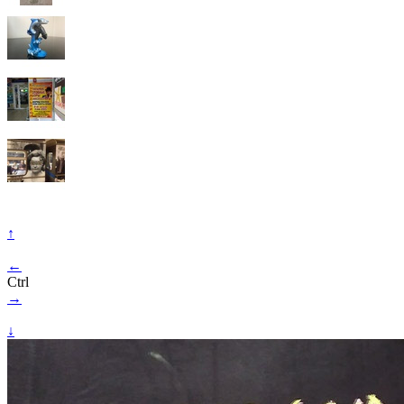
↑
←
Ctrl
→
↓