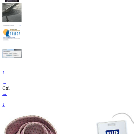
↑
←
Ctrl
→
↓