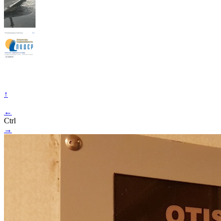
↑
←
Ctrl
→