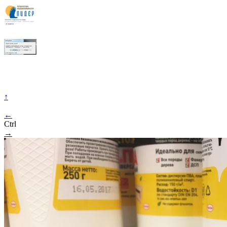
↑
←
Ctrl
→