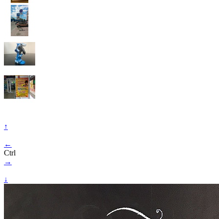
↑
←
Ctrl
→
↓