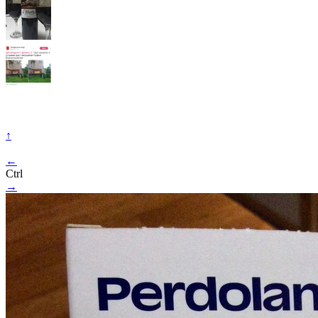
↑
←
Ctrl
→