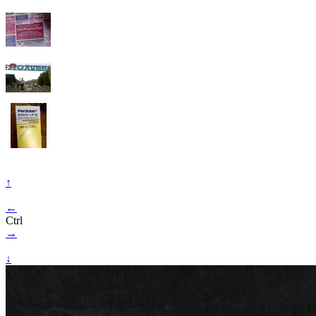
↑
←
Ctrl
→
↓