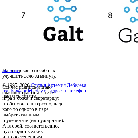
Пара трюков, способных
логотип
улучшить дело за минуту.
© 1995–2026
Студия Артемия Лебедева
Сейчас надпись и знак
mailbox@artlebedev.ru
,
адреса и телефоны
слабоконтрастны. Спасет
Заказать дизайн...
игра в босса и секретаршу:
чтобы стало интересно, надо
кого-то одного в паре
выбрать главным
и увеличить (или ужирнить).
А второй, соответственно,
пусть будет мелким
и второстепенным.