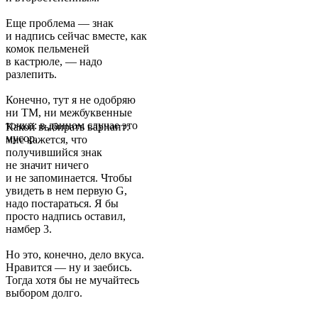
Еще проблема — знак
и надпись сейчас вместе, как
комок пельменей
в кастрюле, — надо
разлепить.
Конечно, тут я не одобряю
ни ТМ, ни межбуквенные
точки: в данном случае это
Какой выбирать вариант:
мусор.
мне кажется, что
получившийся знак
не значит ничего
и не запоминается. Чтобы
увидеть в нем первую G,
надо постараться. Я бы
просто надпись оставил,
намбер 3.
Но это, конечно, дело вкуса.
Нравится — ну и заебись.
Тогда хотя бы не мучайтесь
выбором долго.