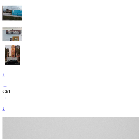
↑
←
Ctrl
→
↓