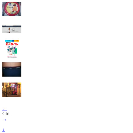
←
Ctrl
→
↓