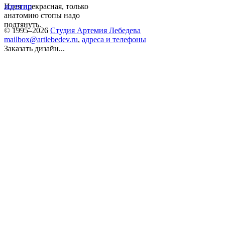
Идея прекрасная, только
логотип
анатомию стопы надо
подтянуть.
© 1995–2026
Студия Артемия Лебедева
mailbox@artlebedev.ru
,
адреса и телефоны
Заказать дизайн...