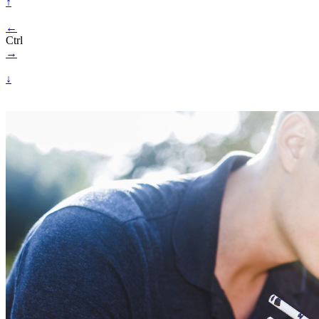
↑
←
Ctrl
→
↓