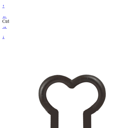
↑
←
Ctrl
→
↓