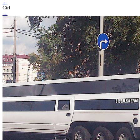
←
Ctrl
→