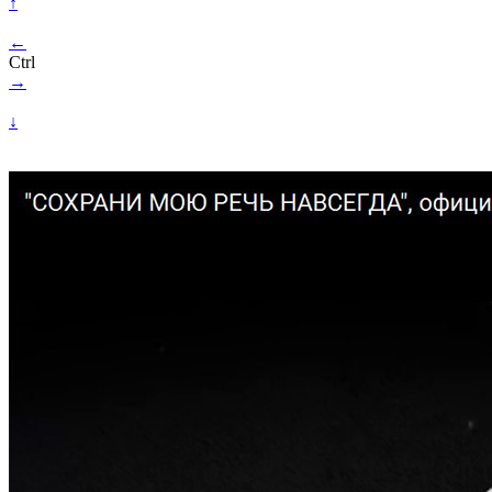
↑
←
Ctrl
→
↓