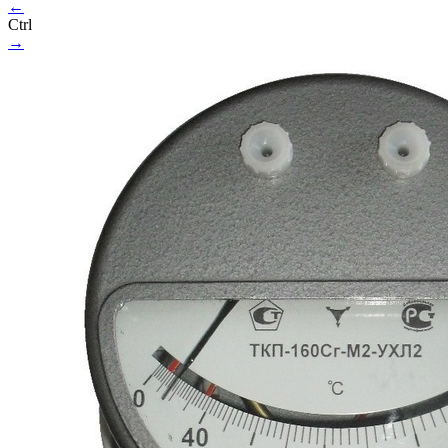
←
Ctrl
→